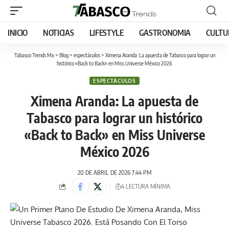
INICIO
NOTICIAS
LIFESTYLE
GASTRONOMIA
CULTU
Tabasco Trends Mx
>
Blog
>
espectáculos
>
Ximena Aranda: La apuesta de Tabasco para lograr un
histórico «Back to Back» en Miss Universe México 2026
ESPECTÁCULOS
Ximena Aranda: La apuesta de
Tabasco para lograr un histórico
«Back to Back» en Miss Universe
México 2026
20 DE ABRIL DE 2026 7:44 PM
4 LECTURA MÍNIMA