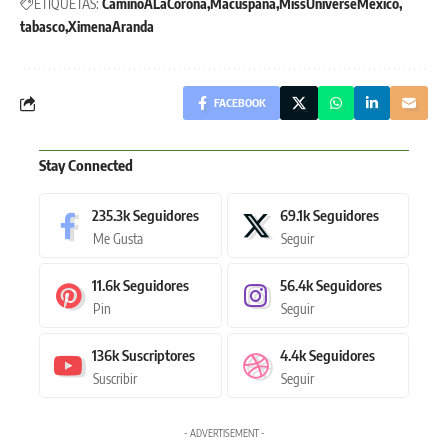
ETIQUETAS:
CaminoALaCorona
Macuspana
MissUniverseMexico
tabasco
XimenaAranda
FACEBOOK
Stay Connected
235.3k
Seguidores
69.1k
Seguidores
Me Gusta
Seguir
11.6k
Seguidores
56.4k
Seguidores
Pin
Seguir
136k
Suscriptores
4.4k
Seguidores
Suscribir
Seguir
- ADVERTISEMENT -