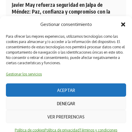
Javier May refuerza seguridad en Jalpa de
Méndez: Paz, confianza y compromiso con la
ciudadanía
Gestionar consentimiento
El Gobernador de Tabasco, Javier May Rodríguez, reafirmó
que la estrategia de…
Para ofrecer las mejores experiencias, utilizamos tecnologías como las
cookies para almacenar y/o acceder a la información del dispositivo. El
consentimiento de estas tecnologías nos permitirá procesar datos como el
comportamiento de navegación o las identificaciones únicas en este sitio.
No consentir o retirar el consentimiento, puede afectar negativamente a
ciertas características y funciones.
Gestionar los servicios
ACEPTAR
DENEGAR
Términos y condiciones
Política de privacidad
Política de ética editorial
Directorio
VER PREFERENCIAS
Política de cookies (UK)
Al utilizar este sitio, acepta la
Política de privacidad
y los
ACEPTAR
Términos de uso
.
Política de cookies
Política de privacidad
Términos y condiciones
DERECHOS RESERVADOS 2026 Powered by: Ruta 22 Hub & Medios