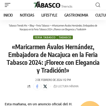
INICIO
NOTICIAS
LIFESTYLE
GASTRONOMIA
CULTU
Tabasco Trends Mx
>
Blog
>
Feria Tabasco
>
«Maricarmen Ávalos Hernández, Embajadora de
Nacajuca en la Feria Tabasco 2024: ¡Florece con Elegancia y Tradición!»
FERIA TABASCO
TABASCO
«Maricarmen Ávalos Hernández,
Embajadora de Nacajuca en la Feria
Tabasco 2024: ¡Florece con Elegancia
y Tradición!»
2 DE FEBRERO DE 2024 1:12 PM
3 LECTURA MÍNIMA
Esta mañana, en un anuncio oficial del H.