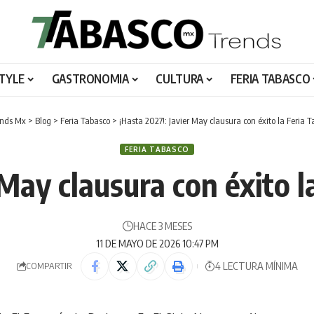
STYLE
GASTRONOMIA
CULTURA
FERIA TABASCO
ends Mx
>
Blog
>
Feria Tabasco
>
¡Hasta 2027!: Javier May clausura con éxito la Feria 
FERIA TABASCO
 May clausura con éxito 
HACE 3 MESES
11 DE MAYO DE 2026 10:47 PM
4 LECTURA MÍNIMA
COMPARTIR