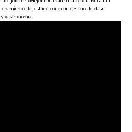
 categoría de
«Mejor ruta turística
«
por la
Ruta del
icionamiento del estado como un destino de clase
 y gastronomía.