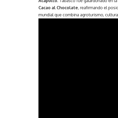
Acapulco
. Tabasco fue galardonado en la
Cacao al Chocolate
, reafirmando el pos
mundial que combina agroturismo, cultura