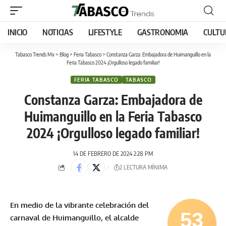
INICIO
NOTICIAS
LIFESTYLE
GASTRONOMIA
CULTU
Tabasco Trends Mx
>
Blog
>
Feria Tabasco
>
Constanza Garza: Embajadora de Huimanguillo en la
Feria Tabasco 2024 ¡Orgulloso legado familiar!
FERIA TABASCO
TABASCO
Constanza Garza: Embajadora de
Huimanguillo en la Feria Tabasco
2024 ¡Orgulloso legado familiar!
14 DE FEBRERO DE 2024 2:28 PM
2 LECTURA MÍNIMA
En medio de la vibrante celebración del
53
carnaval de Huimanguillo, el alcalde