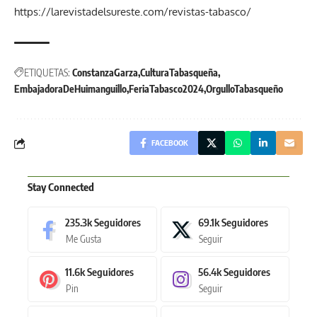
https://larevistadelsureste.com/revistas-tabasco/
ETIQUETAS:
ConstanzaGarza
CulturaTabasqueña
EmbajadoraDeHuimanguillo
FeriaTabasco2024
OrgulloTabasqueño
FACEBOOK
Stay Connected
235.3k
Seguidores
69.1k
Seguidores
Me Gusta
Seguir
11.6k
Seguidores
56.4k
Seguidores
Pin
Seguir