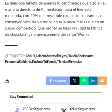
La deliciosa tableta de apenas 10 centímetros que alzó en su
mano la directora de Alimentación para el Bienestar
mostrada, con 40% de irresistible cacao, sin colorantes, ni
conservadores, hizo a todos agua la boca. Y los unió en un
sueño compartido: Que pronto se haga realidad la fábrica
de chocolate, y no precisamente del señor Wonka.
ETIQUETAS:
AMLO
AriadnaMontielReyes
ClaudiaSheinbaum
EconomíaSolidaria
EnchulaTuTienda
TiendasBienestar
FACEBOOK
Stay Connected
235.3k
Seguidores
69.1k
Seguidores