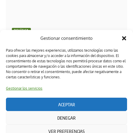
POLÍTICA
Gestionar consentimiento
Tabasco adjudica el gimnasio La Choca y declara
desierta la licitación del Centro de Convenciones
Para ofrecer las mejores experiencias, utilizamos tecnologías como las
cookies para almacenar y/o acceder a la información del dispositivo. El
consentimiento de estas tecnologías nos permitirá procesar datos como el
comportamiento de navegación o las identificaciones únicas en este sitio.
No consentir o retirar el consentimiento, puede afectar negativamente a
ciertas características y funciones.
Gestionar los servicios
ACEPTAR
Términos y condiciones
Política de privacidad
DENEGAR
Política de ética editorial
Directorio
Política de cookies (UK)
DERECHOS RESERVADOS 2026 Powered by: Ruta 22 Hub & Medios
VER PREFERENCIAS