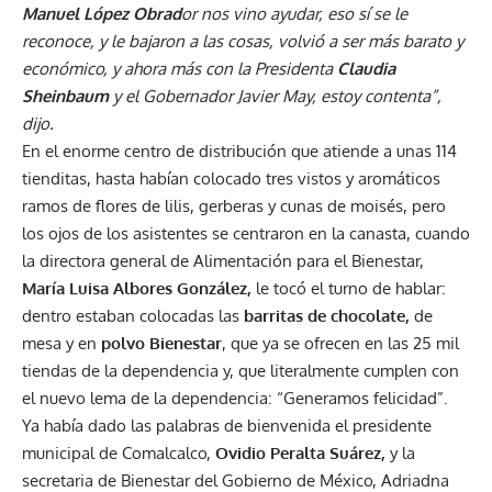
Manuel López Obrad
or nos vino ayudar, eso sí se le
reconoce, y le bajaron a las cosas, volvió a ser más barato y
económico, y ahora más con la Presidenta
Claudia
Sheinbaum
y el Gobernador Javier May, estoy contenta”,
dijo.
En el enorme centro de distribución que atiende a unas 114
tienditas, hasta habían colocado tres vistos y aromáticos
ramos de flores de lilis, gerberas y cunas de moisés, pero
los ojos de los asistentes se centraron en la canasta, cuando
la directora general de Alimentación para el Bienestar,
María Luisa Albores González,
le tocó el turno de hablar:
dentro estaban colocadas las
barritas de chocolate,
de
mesa y en
polvo Bienestar
, que ya se ofrecen en las 25 mil
tiendas de la dependencia y, que literalmente cumplen con
el nuevo lema de la dependencia: “Generamos felicidad”.
Ya había dado las palabras de bienvenida el presidente
municipal de Comalcalco,
Ovidio Peralta Suárez,
y la
secretaria de Bienestar del Gobierno de México, Adriadna