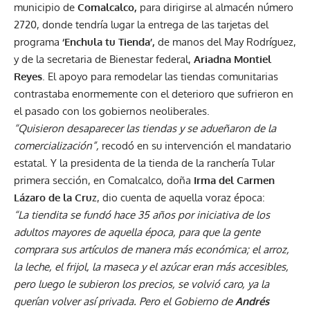
municipio de
Comalcalco,
para dirigirse al almacén número
2720, donde tendría lugar la entrega de las tarjetas del
programa
‘Enchula tu Tienda’,
de manos del May Rodríguez,
y de la secretaria de Bienestar federal,
Ariadna Montiel
Reyes
. El apoyo para remodelar las tiendas comunitarias
contrastaba enormemente con el deterioro que sufrieron en
el pasado con los gobiernos neoliberales.
“Quisieron desaparecer las tiendas y se adueñaron de la
comercialización”,
recodó en su intervención el mandatario
estatal. Y la presidenta de la tienda de la ranchería Tular
primera sección, en Comalcalco, doña
Irma del Carmen
Lázaro de la Cru
z, dio cuenta de aquella voraz época:
“La tiendita se fundó hace 35 años por iniciativa de los
adultos mayores de aquella época, para que la gente
comprara sus artículos de manera más económica; el arroz,
la leche, el frijol, la maseca y el azúcar eran más accesibles,
pero luego le subieron los precios, se volvió caro, ya la
querían volver así privada. Pero el Gobierno de
Andrés