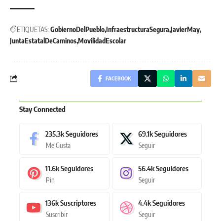
ETIQUETAS:
GobiernoDelPueblo
InfraestructuraSegura
JavierMay
JuntaEstatalDeCaminos
MovilidadEscolar
FACEBOOK
Stay Connected
235.3k
Seguidores
69.1k
Seguidores
Me Gusta
Seguir
11.6k
Seguidores
56.4k
Seguidores
Pin
Seguir
136k
Suscriptores
4.4k
Seguidores
Suscribir
Seguir