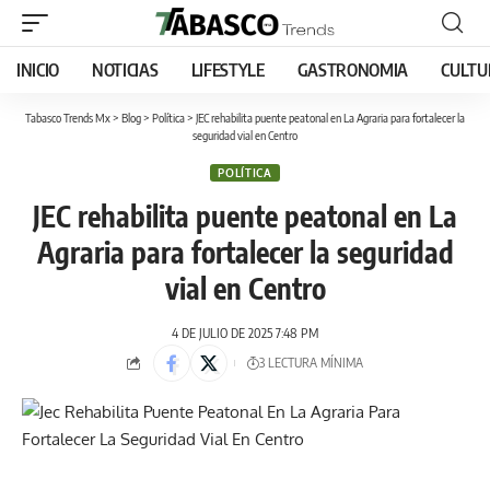
INICIO
NOTICIAS
LIFESTYLE
GASTRONOMIA
CULTU
Tabasco Trends Mx
>
Blog
>
Política
>
JEC rehabilita puente peatonal en La Agraria para fortalecer la
seguridad vial en Centro
POLÍTICA
JEC rehabilita puente peatonal en La
Agraria para fortalecer la seguridad
vial en Centro
4 DE JULIO DE 2025 7:48 PM
3 LECTURA MÍNIMA