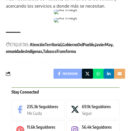
acercando los servicios a donde más se necesitan.
ETIQUETAS:
AtenciónTerritorial
GobiernoDelPueblo
JavierMay
omunidadesIndígenas
TabascoTransforma
FACEBOOK
Stay Connected
235.3k
Seguidores
69.1k
Seguidores
Me Gusta
Seguir
11.6k
Seguidores
56.4k
Seguidores