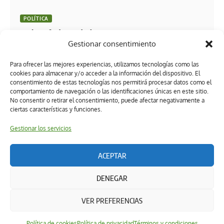
POLÍTICA
Carlos Efraín Reséndez Bocanegra presenta
Gestionar consentimiento
resultados del primer periodo de labores 2026 del
Poder Judicial
Para ofrecer las mejores experiencias, utilizamos tecnologías como las
cookies para almacenar y/o acceder a la información del dispositivo. El
consentimiento de estas tecnologías nos permitirá procesar datos como el
comportamiento de navegación o las identificaciones únicas en este sitio.
No consentir o retirar el consentimiento, puede afectar negativamente a
ciertas características y funciones.
Gestionar los servicios
ACEPTAR
Términos y condiciones
Política de privacidad
DENEGAR
Política de ética editorial
Directorio
Política de cookies (UK)
DERECHOS RESERVADOS 2026 Powered by: Ruta 22 Hub & Medios
VER PREFERENCIAS
↑
Política de cookies
Política de privacidad
Términos y condiciones