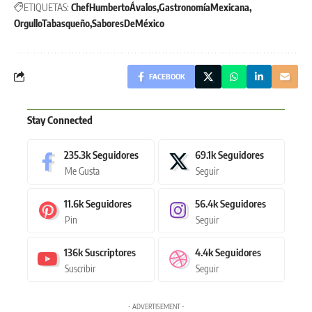
ETIQUETAS:
ChefHumbertoÁvalos
GastronomíaMexicana
OrgulloTabasqueño
SaboresDeMéxico
FACEBOOK
Stay Connected
235.3k
Seguidores
69.1k
Seguidores
Me Gusta
Seguir
11.6k
Seguidores
56.4k
Seguidores
Pin
Seguir
136k
Suscriptores
4.4k
Seguidores
Suscribir
Seguir
- ADVERTISEMENT -