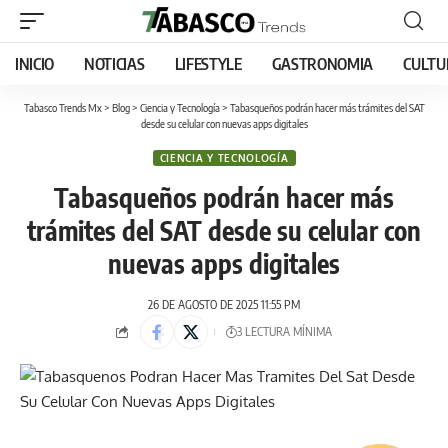
INICIO
NOTICIAS
LIFESTYLE
GASTRONOMIA
CULTU
Tabasco Trends Mx
>
Blog
>
Ciencia y Tecnología
>
Tabasqueños podrán hacer más trámites del SAT
desde su celular con nuevas apps digitales
CIENCIA Y TECNOLOGÍA
Tabasqueños podrán hacer más
trámites del SAT desde su celular con
nuevas apps digitales
26 DE AGOSTO DE 2025 11:55 PM
3 LECTURA MÍNIMA