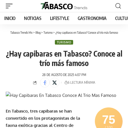
INICIO
NOTICIAS
LIFESTYLE
GASTRONOMIA
CULTU
Tabasco Trends Mx
>
Blog
>
Turismo
>
¿Hay capibaras en Tabasco? Conoce al trío más famoso
TURISMO
¿Hay capibaras en Tabasco? Conoce al
trío más famoso
28 DE AGOSTO DE 2025 4:07 PM
6 LECTURA MÍNIMA
En Tabasco, tres capibaras se han
75
convertido en los protagonistas de la
fauna exótica gracias al Centro de
/ 100