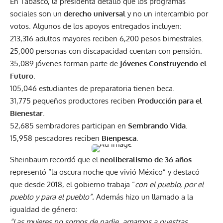
En Tabasco, la presidenta detalló que los programas
sociales son un
derecho universal
y no un intercambio por
votos. Algunos de los apoyos entregados incluyen:
213,316 adultos mayores reciben 6,200 pesos bimestrales.
25,000 personas con discapacidad cuentan con pensión.
35,089 jóvenes forman parte de
Jóvenes Construyendo el
Futuro
.
105,046 estudiantes de preparatoria tienen beca.
31,775 pequeños productores reciben
Producción para el
Bienestar
.
52,685 sembradores participan en
Sembrando Vida
.
15,958 pescadores reciben
Bienpesca
.
Sheinbaum recordó que el
neoliberalismo de 36 años
representó “la oscura noche que vivió México” y destacó
que desde 2018, el gobierno trabaja “
con el pueblo, por el
pueblo y para el pueblo”.
Además hizo un llamado a la
igualdad de género:
“Las mujeres no somos de nadie, amamos a nuestras