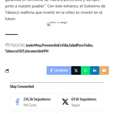
junto a nuestro pueblo”
. Con este esfuerzo, el Gobierno de
Tabasco reafirma que invertir en la niñez es invertir en el
futuro.
ETIQUETAS:
JavierMay
PrevenciónEsVida
SaludParaTodos
Tabasco2025
VacunaciónVPH
FACEBOOK
Stay Connected
235.3k
Seguidores
69.1k
Seguidores
Me Gusta
Seguir