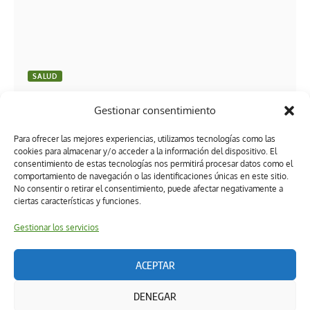
SALUD
HOSPITAL ZUMAYA Y UVM VILLAHERMOSA
Gestionar consentimiento
DETONARÁN ALIANZA ESTRATÉGICA EN SALUD
4.0 MÉDICA PARA EL ALUMNADO
Para ofrecer las mejores experiencias, utilizamos tecnologías como las
cookies para almacenar y/o acceder a la información del dispositivo. El
consentimiento de estas tecnologías nos permitirá procesar datos como el
comportamiento de navegación o las identificaciones únicas en este sitio.
No consentir o retirar el consentimiento, puede afectar negativamente a
ciertas características y funciones.
Gestionar los servicios
ACEPTAR
Términos y condiciones
Política de privacidad
DENEGAR
Política de ética editorial
Directorio
Política de cookies (UK)