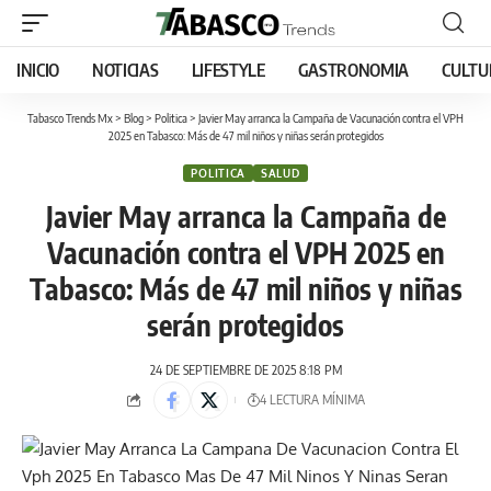
INICIO
NOTICIAS
LIFESTYLE
GASTRONOMIA
CULTU
Tabasco Trends Mx
>
Blog
>
Politica
>
Javier May arranca la Campaña de Vacunación contra el VPH
2025 en Tabasco: Más de 47 mil niños y niñas serán protegidos
POLITICA
SALUD
Javier May arranca la Campaña de
Vacunación contra el VPH 2025 en
Tabasco: Más de 47 mil niños y niñas
serán protegidos
24 DE SEPTIEMBRE DE 2025 8:18 PM
4 LECTURA MÍNIMA