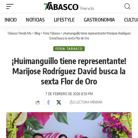
INICIO
NOTICIAS
LIFESTYLE
GASTRONOMIA
CULTU
Tabasco Trends Mx
>
Blog
>
Feria Tabasco
>
¡Huimanguillo tiene representante! Marijose Rodríguez
David busca la sexta Flor de Oro
FERIA TABASCO
¡Huimanguillo tiene representante!
Marijose Rodríguez David busca la
sexta Flor de Oro
7 DE FEBRERO DE 2026 8:53 PM
3 LECTURA MÍNIMA