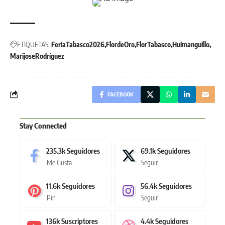
ETIQUETAS:
FeriaTabasco2026
FlordeOro
FlorTabasco
Huimanguillo
MarijoseRodríguez
FACEBOOK
Stay Connected
235.3k
Seguidores
69.1k
Seguidores
Me Gusta
Seguir
11.6k
Seguidores
56.4k
Seguidores
Pin
Seguir
136k
Suscriptores
4.4k
Seguidores