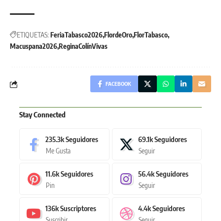
ETIQUETAS:
FeriaTabasco2026
FlordeOro
FlorTabasco
Macuspana2026
ReginaColínVivas
FACEBOOK
Stay Connected
235.3k
Seguidores
69.1k
Seguidores
Me Gusta
Seguir
11.6k
Seguidores
56.4k
Seguidores
Pin
Seguir
136k
Suscriptores
4.4k
Seguidores
Suscribir
Seguir