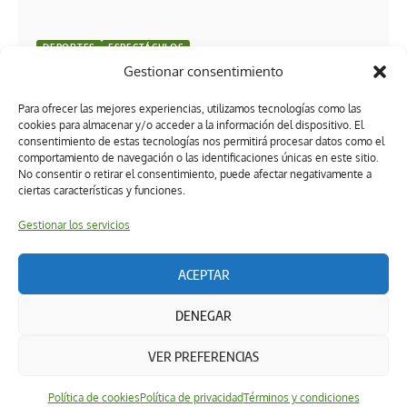
DEPORTES
ESPECTÁCULOS
Gestionar consentimiento
El inesperado homenaje de Fátima Bosch a Gilberto
Mora: entre la admiración y el fenómeno viral
Para ofrecer las mejores experiencias, utilizamos tecnologías como las
cookies para almacenar y/o acceder a la información del dispositivo. El
consentimiento de estas tecnologías nos permitirá procesar datos como el
comportamiento de navegación o las identificaciones únicas en este sitio.
No consentir o retirar el consentimiento, puede afectar negativamente a
ciertas características y funciones.
Gestionar los servicios
ACEPTAR
Términos y condiciones
Política de privacidad
DENEGAR
Política de ética editorial
Directorio
Política de cookies (UK)
DERECHOS RESERVADOS 2026 Powered by: Ruta 22 Hub & Medios
VER PREFERENCIAS
↑
Política de cookies
Política de privacidad
Términos y condiciones