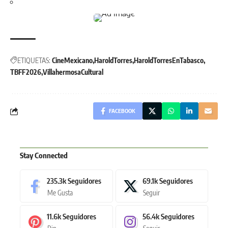
ETIQUETAS:
CineMexicano
HaroldTorres
HaroldTorresEnTabasco
TBFF2026
VillahermosaCultural
FACEBOOK
Stay Connected
235.3k
Seguidores
69.1k
Seguidores
Me Gusta
Seguir
11.6k
Seguidores
56.4k
Seguidores