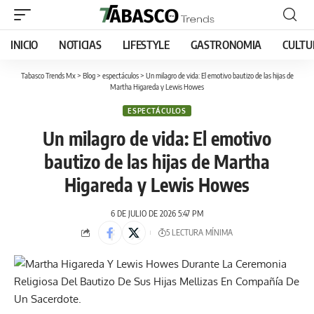
INICIO
NOTICIAS
LIFESTYLE
GASTRONOMIA
CULTU
Tabasco Trends Mx
>
Blog
>
espectáculos
>
Un milagro de vida: El emotivo bautizo de las hijas de
Martha Higareda y Lewis Howes
ESPECTÁCULOS
Un milagro de vida: El emotivo
bautizo de las hijas de Martha
Higareda y Lewis Howes
6 DE JULIO DE 2026 5:47 PM
5 LECTURA MÍNIMA