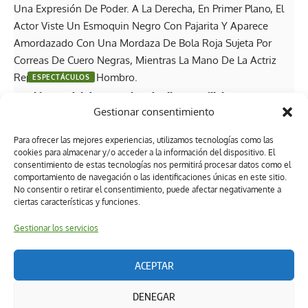
ESPECTÁCULOS
El juego del deseo y el poder llega a Villahermosa:
Gestionar consentimiento
Jorge Salinas y Elizabeth Álvarez encabezan “La
Obscenidad de la Carne”
Para ofrecer las mejores experiencias, utilizamos tecnologías como las
cookies para almacenar y/o acceder a la información del dispositivo. El
consentimiento de estas tecnologías nos permitirá procesar datos como el
comportamiento de navegación o las identificaciones únicas en este sitio.
No consentir o retirar el consentimiento, puede afectar negativamente a
ciertas características y funciones.
Gestionar los servicios
ACEPTAR
Términos y condiciones
Política de privacidad
DENEGAR
Política de ética editorial
Directorio
Política de cookies (UK)