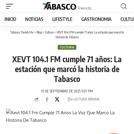
INICIO
NOTICIAS
LIFESTYLE
GASTRONOMIA
CULTU
Tabasco Trends Mx
>
Blog
>
Cultura
>
XEVT 104.1 FM cumple 71 años: La estación que marcó la
historia de Tabasco
CULTURA
XEVT 104.1 FM cumple 71 años: La
estación que marcó la historia de
Tabasco
15 DE SEPTIEMBRE DE 2025 5:07 PM
4 LECTURA MÍNIMA