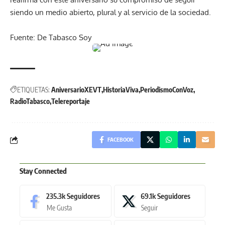
siendo un medio abierto, plural y al servicio de la sociedad.
Fuente: De Tabasco Soy
ETIQUETAS:
AniversarioXEVT
HistoriaViva
PeriodismoConVoz
RadioTabasco
Telereportaje
FACEBOOK
Stay Connected
235.3k
Seguidores
69.1k
Seguidores
Me Gusta
Seguir