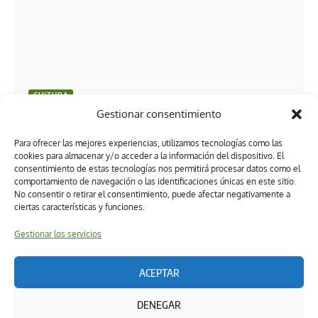
CULTURA
Gestionar consentimiento
¿Y tú, ya lo conoces? La historia, arquitectura e
identidad detrás del Reloj de las Tres Caras
Para ofrecer las mejores experiencias, utilizamos tecnologías como las
cookies para almacenar y/o acceder a la información del dispositivo. El
consentimiento de estas tecnologías nos permitirá procesar datos como el
comportamiento de navegación o las identificaciones únicas en este sitio.
No consentir o retirar el consentimiento, puede afectar negativamente a
ciertas características y funciones.
Gestionar los servicios
ACEPTAR
Términos y condiciones
Política de privacidad
DENEGAR
Política de ética editorial
Directorio
Política de cookies (UK)