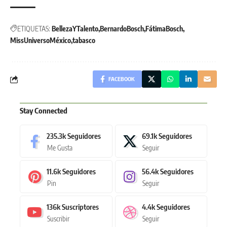
ETIQUETAS:
BellezaYTalento
BernardoBosch
FátimaBosch
MissUniversoMéxico
tabasco
FACEBOOK
Stay Connected
235.3k
Seguidores
69.1k
Seguidores
Me Gusta
Seguir
11.6k
Seguidores
56.4k
Seguidores
Pin
Seguir
136k
Suscriptores
4.4k
Seguidores
Suscribir
Seguir