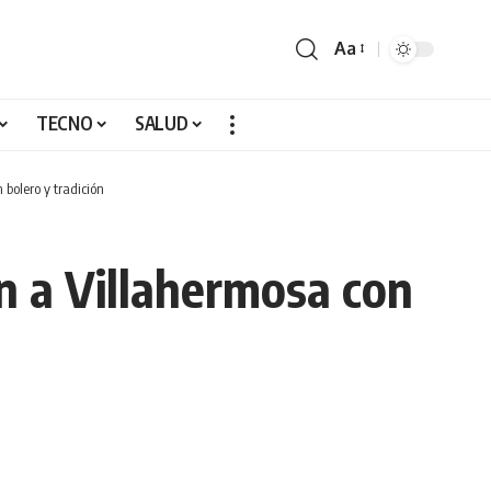
Aa
TECNO
SALUD
bolero y tradición
n a Villahermosa con