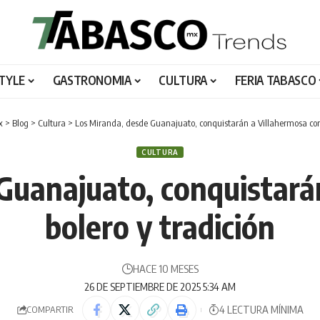
STYLE
GASTRONOMIA
CULTURA
FERIA TABASCO
x
>
Blog
>
Cultura
>
Los Miranda, desde Guanajuato, conquistarán a Villahermosa con 
CULTURA
Guanajuato, conquistará
bolero y tradición
HACE 10 MESES
26 DE SEPTIEMBRE DE 2025 5:34 AM
4 LECTURA MÍNIMA
COMPARTIR