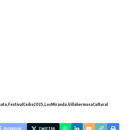
uato
FestivalCeiba2025
LosMiranda
VillahermosaCultural
FACEBOOK
TWITTER