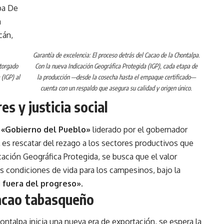
Garantía de excelencia: El proceso detrás del Cacao de la Chontalpa.
otorgado
Con la nueva Indicación Geográfica Protegida (IGP), cada etapa de
 (IGP) al
la producción —desde la cosecha hasta el empaque certificado—
cuenta con un respaldo que asegura su calidad y origen único.
s y justicia social
l
«Gobierno del Pueblo»
liderado por el gobernador
al es rescatar del rezago a los sectores productivos que
cación Geográfica Protegida, se busca que el valor
s condiciones de vida para los campesinos, bajo la
i fuera del progreso»
.
cacao tabasqueño
ontalpa inicia una nueva era de exportación, se espera la