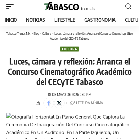
INICIO
NOTICIAS
LIFESTYLE
GASTRONOMIA
CULTU
Tabasco Trends Mx
>
Blog
>
Cultura
>
Luces, cámara y reflexión: Arranca el Concurso Cinematográfico
Académico del CECyTE Tabasco
CULTURA
Luces, cámara y reflexión: Arranca el
Concurso Cinematográfico Académico
del CECyTE Tabasco
18 DE MAYO DE 2026 5:36 PM
5 LECTURA MÍNIMA