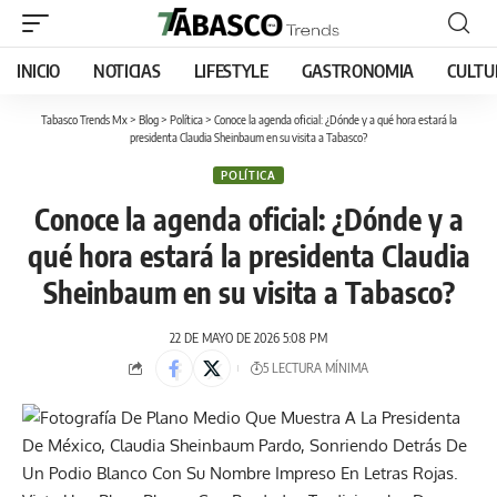
INICIO
NOTICIAS
LIFESTYLE
GASTRONOMIA
CULTU
Tabasco Trends Mx
>
Blog
>
Política
>
Conoce la agenda oficial: ¿Dónde y a qué hora estará la
presidenta Claudia Sheinbaum en su visita a Tabasco?
POLÍTICA
Conoce la agenda oficial: ¿Dónde y a
qué hora estará la presidenta Claudia
Sheinbaum en su visita a Tabasco?
22 DE MAYO DE 2026 5:08 PM
5 LECTURA MÍNIMA