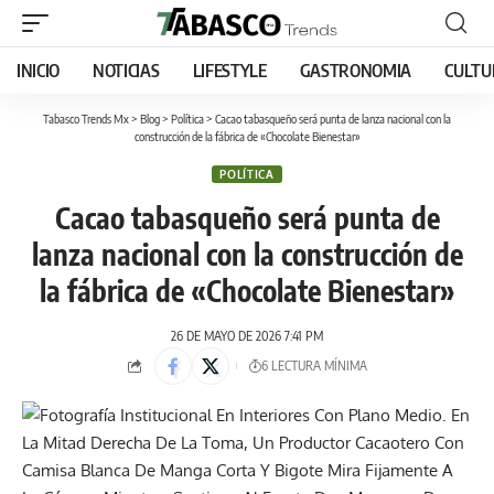
INICIO
NOTICIAS
LIFESTYLE
GASTRONOMIA
CULTU
Tabasco Trends Mx
>
Blog
>
Política
>
Cacao tabasqueño será punta de lanza nacional con la
construcción de la fábrica de «Chocolate Bienestar»
POLÍTICA
Cacao tabasqueño será punta de
lanza nacional con la construcción de
la fábrica de «Chocolate Bienestar»
26 DE MAYO DE 2026 7:41 PM
6 LECTURA MÍNIMA