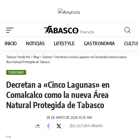
INICIO
NOTICIAS
LIFESTYLE
GASTRONOMIA
CULTU
Tabasco Trends Mx
>
Blog
>
Turismo
>
Decretan a «Cinco Lagunas» en Comalcalco como la nueva
Área Natural Protegida de Tabasco
TURISMO
Decretan a «Cinco Lagunas» en
Comalcalco como la nueva Área
Natural Protegida de Tabasco
28 DE MAYO DE 2026 10:10 AM
6 LECTURA MÍNIMA