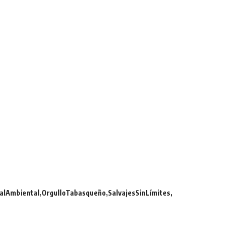
alAmbiental
OrgulloTabasqueño
SalvajesSinLímites