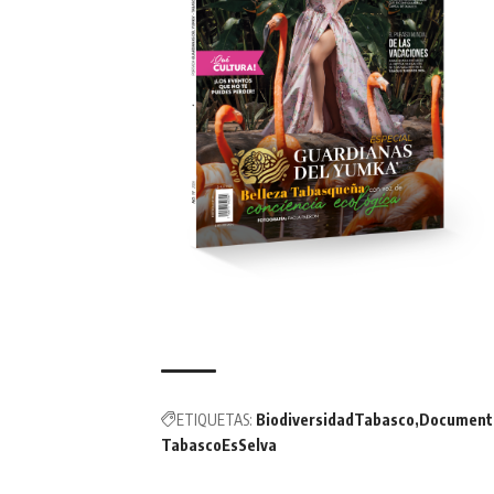
ETIQUETAS:
BiodiversidadTabasco
Document
TabascoEsSelva