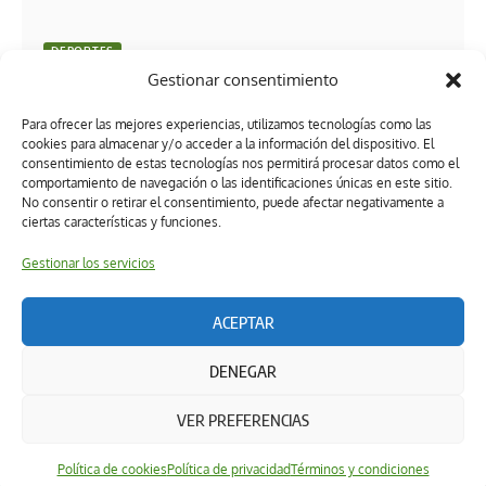
DEPORTES
Gestionar consentimiento
México vs. Inglaterra: Dónde ver gratis el partido y
apoyar al Tri en Tabasco
Para ofrecer las mejores experiencias, utilizamos tecnologías como las
cookies para almacenar y/o acceder a la información del dispositivo. El
consentimiento de estas tecnologías nos permitirá procesar datos como el
comportamiento de navegación o las identificaciones únicas en este sitio.
No consentir o retirar el consentimiento, puede afectar negativamente a
ciertas características y funciones.
Gestionar los servicios
ACEPTAR
Términos y condiciones
Política de privacidad
DENEGAR
Política de ética editorial
Directorio
Política de cookies (UK)
DERECHOS RESERVADOS 2026 Powered by: Ruta 22 Hub & Medios
VER PREFERENCIAS
↑
Política de cookies
Política de privacidad
Términos y condiciones