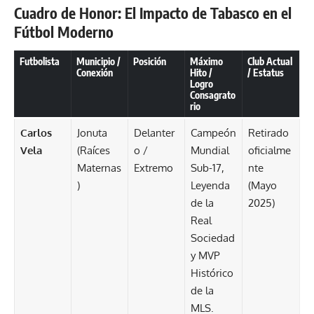
Cuadro de Honor: El Impacto de Tabasco en el
Fútbol Moderno
Futbolista
Municipio /
Posición
Máximo
Club Actual
Conexión
Hito /
/ Estatus
Logro
Consagrato
rio
Carlos
Jonuta
Delanter
Campeón
Retirado
Vela
(Raíces
o /
Mundial
oficialme
Maternas
Extremo
Sub-17,
nte
)
Leyenda
(Mayo
de la
2025)
Real
Sociedad
y MVP
Histórico
de la
MLS.