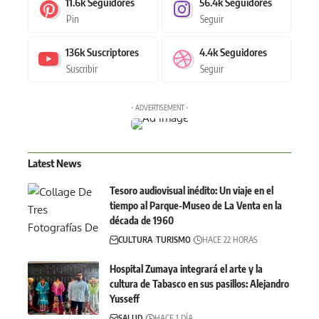
11.6k
Seguidores
56.4k
Seguidores
Pin
Seguir
136k
Suscriptores
4.4k
Seguidores
Suscribir
Seguir
- ADVERTISEMENT -
Latest News
Tesoro audiovisual inédito: Un viaje en el
tiempo al Parque-Museo de La Venta en la
década de 1960
CULTURA
TURISMO
HACE 22 HORAS
Hospital Zumaya integrará el arte y la
cultura de Tabasco en sus pasillos: Alejandro
Yusseff
SALUD
HACE 1 DÍA