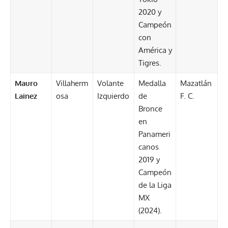
2020 y
Campeón
con
América y
Tigres.
Mauro
Villaherm
Volante
Medalla
Mazatlán
Lainez
osa
Izquierdo
de
F. C.
Bronce
en
Panameri
canos
2019 y
Campeón
de la Liga
MX
(2024).