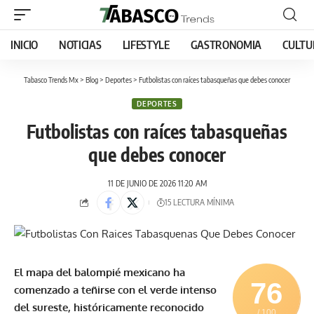
INICIO
NOTICIAS
LIFESTYLE
GASTRONOMIA
CULTU
Tabasco Trends Mx
>
Blog
>
Deportes
>
Futbolistas con raíces tabasqueñas que debes conocer
DEPORTES
Futbolistas con raíces tabasqueñas
que debes conocer
11 DE JUNIO DE 2026 11:20 AM
15 LECTURA MÍNIMA
El mapa del balompié mexicano ha
76
comenzado a teñirse con el verde intenso
del sureste, históricamente reconocido
/ 100