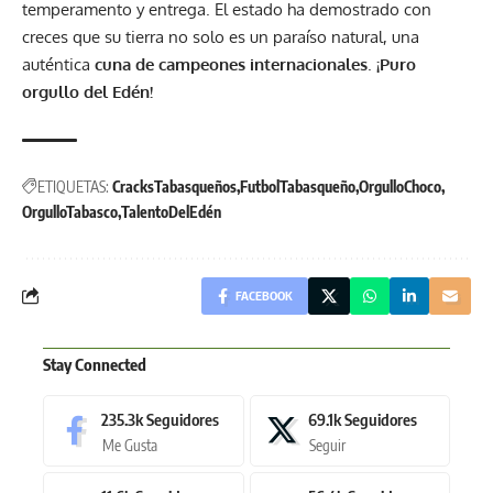
temperamento y entrega. El estado ha demostrado con
creces que su tierra no solo es un paraíso natural, una
auténtica
cuna de campeones internacionales
.
¡Puro
orgullo del Edén!
ETIQUETAS:
CracksTabasqueños
FutbolTabasqueño
OrgulloChoco
OrgulloTabasco
TalentoDelEdén
FACEBOOK
Stay Connected
235.3k
Seguidores
69.1k
Seguidores
Me Gusta
Seguir