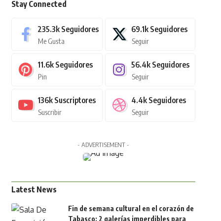
Stay Connected
235.3k
Seguidores
69.1k
Seguidores
Me Gusta
Seguir
11.6k
Seguidores
56.4k
Seguidores
Pin
Seguir
136k
Suscriptores
4.4k
Seguidores
Suscribir
Seguir
- ADVERTISEMENT -
Latest News
Fin de semana cultural en el corazón de
Tabasco: 2 galerías imperdibles para