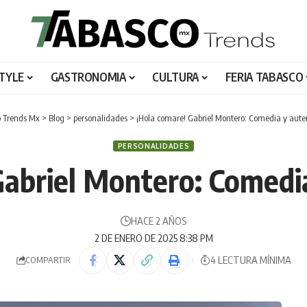
STYLE
GASTRONOMIA
CULTURA
FERIA TABASCO
 Trends Mx
>
Blog
>
personalidades
>
¡Hola comare! Gabriel Montero: Comedia y aute
PERSONALIDADES
Gabriel Montero: Comedia
HACE 2 AÑOS
2 DE ENERO DE 2025 8:38 PM
4 LECTURA MÍNIMA
COMPARTIR