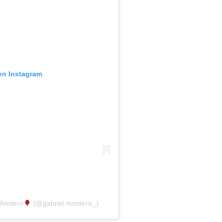
 en Instagram
 Montero
(@gabriel.montero_)