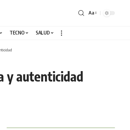
Aa
TECNO
SALUD
nticidad
 y autenticidad