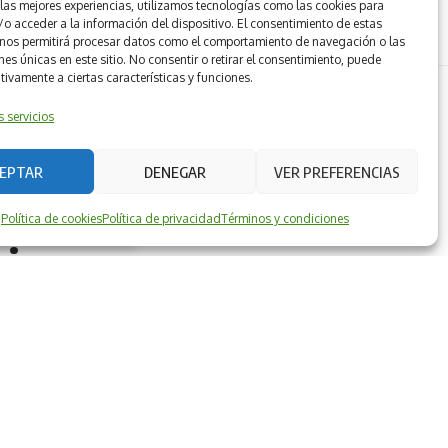
 las mejores experiencias, utilizamos tecnologías como las cookies para
o acceder a la información del dispositivo. El consentimiento de estas
 nos permitirá procesar datos como el comportamiento de navegación o las
nes únicas en este sitio. No consentir o retirar el consentimiento, puede
tivamente a ciertas características y funciones.
s servicios
os en varias regiones
EPTAR
DENEGAR
VER PREFERENCIAS
entos fuertes y
Política de cookies
Política de privacidad
Términos y condiciones
ACEPTAR
giones