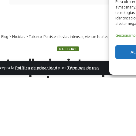
Para ofrecer
almacenar y/
tecnologías
identificacio
afectar nega
Gestionar lo
>
Blog
>
Noticias
>
Tabasco: Persisten lluvias intensas, vientos fuertes y encharcamient
NOTICIAS
AC
sten lluvias intensas, vi
 acepta la
Política de privacidad
y los
Términos de uso
.
rcamientos en varias re
HACE 1 AÑO
25 DE JUNIO DE 2025 5:06 PM
3 LECTURA MÍNIMA
COMPARTIR