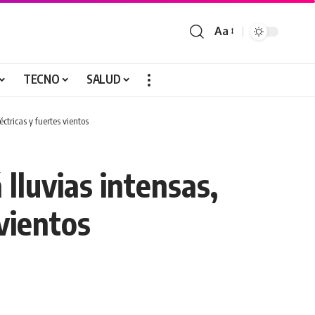
Aa
TECNO
SALUD
ctricas y fuertes vientos
 lluvias intensas,
vientos