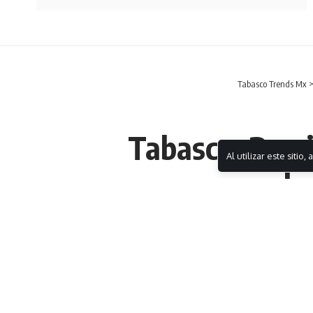
Tabasco Trends Mx
Tabasco: Persi
Al utilizar este sitio,
encha