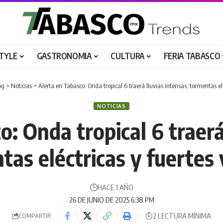
STYLE
GASTRONOMIA
CULTURA
FERIA TABASCO
og
>
Noticias
>
Alerta en Tabasco: Onda tropical 6 traerá lluvias intensas, tormentas elé
NOTICIAS
: Onda tropical 6 traerá
tas eléctricas y fuertes 
HACE 1 AÑO
26 DE JUNIO DE 2025 6:38 PM
2 LECTURA MÍNIMA
COMPARTIR