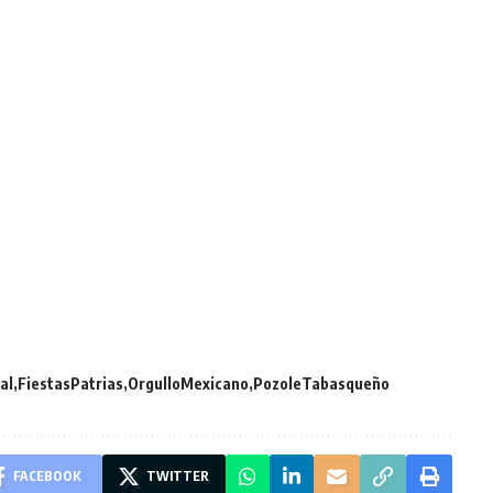
al
FiestasPatrias
OrgulloMexicano
PozoleTabasqueño
FACEBOOK
TWITTER