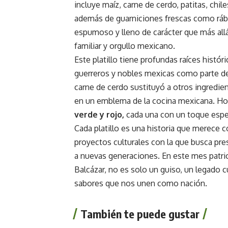
incluye maíz, carne de cerdo, patitas, chil
además de guarniciones frescas como rában
espumoso y lleno de carácter que más allá
familiar y orgullo mexicano.
Este platillo tiene profundas raíces histó
guerreros y nobles mexicas como parte de 
carne de cerdo sustituyó a otros ingredien
en un emblema de la cocina mexicana. Hoy e
verde y rojo,
cada una con un toque espec
Cada platillo es una historia que merece
proyectos culturales con la que busca pres
a nuevas generaciones. En este mes patrio
Balcázar, no es solo un guiso, un legado cu
sabores que nos unen como nación.
También te puede gustar