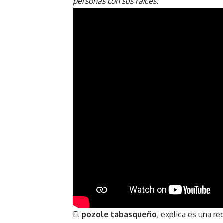
personas con sus raíces.
El
pozole tabasqueño
, explica es una r