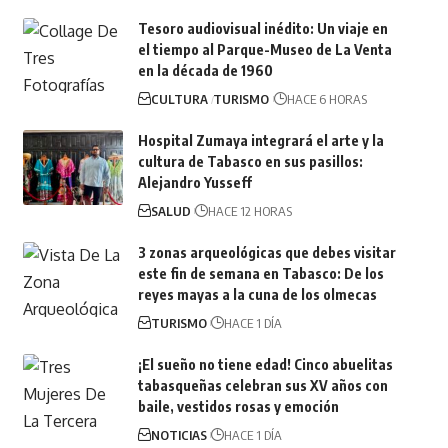
Tesoro audiovisual inédito: Un viaje en
el tiempo al Parque-Museo de La Venta
en la década de 1960
CULTURA
TURISMO
HACE 6 HORAS
Hospital Zumaya integrará el arte y la
cultura de Tabasco en sus pasillos:
Alejandro Yusseff
SALUD
HACE 12 HORAS
3 zonas arqueológicas que debes visitar
este fin de semana en Tabasco: De los
reyes mayas a la cuna de los olmecas
TURISMO
HACE 1 DÍA
¡El sueño no tiene edad! Cinco abuelitas
tabasqueñas celebran sus XV años con
baile, vestidos rosas y emoción
NOTICIAS
HACE 1 DÍA