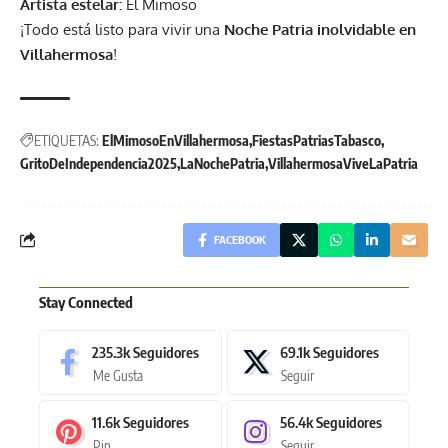
Artista estelar:
El Mimoso
¡Todo está listo para vivir una
Noche Patria inolvidable en
Villahermosa
!
ETIQUETAS:
ElMimosoEnVillahermosa
FiestasPatriasTabasco
GritoDeIndependencia2025
LaNochePatria
VillahermosaViveLaPatria
FACEBOOK
Stay Connected
235.3k
Seguidores
69.1k
Seguidores
Me Gusta
Seguir
11.6k
Seguidores
56.4k
Seguidores
Pin
Seguir