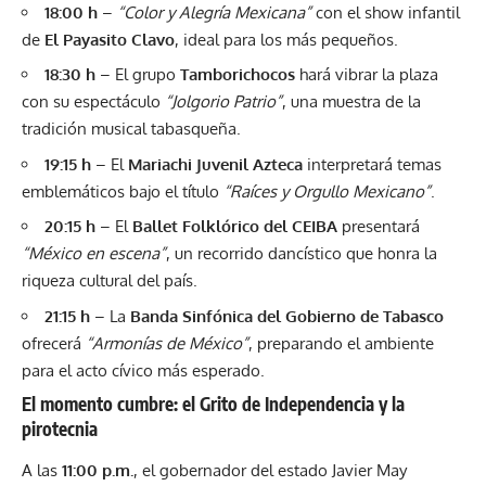
18:00 h
–
“Color y Alegría Mexicana”
con el show infantil
de
El Payasito Clavo
, ideal para los más pequeños.
18:30 h
– El grupo
Tamborichocos
hará vibrar la plaza
con su espectáculo
“Jolgorio Patrio”
, una muestra de la
tradición musical tabasqueña.
19:15 h
– El
Mariachi Juvenil Azteca
interpretará temas
emblemáticos bajo el título
“Raíces y Orgullo Mexicano”
.
20:15 h
– El
Ballet Folklórico del CEIBA
presentará
“México en escena”
, un recorrido dancístico que honra la
riqueza cultural del país.
21:15 h
– La
Banda Sinfónica del Gobierno de Tabasco
ofrecerá
“Armonías de México”
, preparando el ambiente
para el acto cívico más esperado.
El momento cumbre: el Grito de Independencia y la
pirotecnia
A las
11:00 p.m.
, el gobernador del estado Javier May