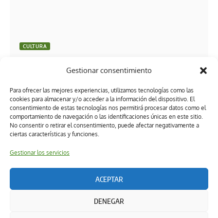
CULTURA
De Tabasco para el mundo: Documental sobre la
Gestionar consentimiento
Reserva Wanha’ competirá en festival internacional
de cine en España
Para ofrecer las mejores experiencias, utilizamos tecnologías como las
cookies para almacenar y/o acceder a la información del dispositivo. El
consentimiento de estas tecnologías nos permitirá procesar datos como el
comportamiento de navegación o las identificaciones únicas en este sitio.
No consentir o retirar el consentimiento, puede afectar negativamente a
ciertas características y funciones.
Gestionar los servicios
ACEPTAR
Términos y condiciones
Política de privacidad
DENEGAR
Política de ética editorial
Directorio
Política de cookies (UK)