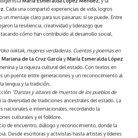
indigenista
María Esmeralda López Méndez;
y la
ez
. Cada una compartió experiencias de vida, logros
o un mensaje claro para sus paisanas: sí se puede. Entre
jaron la resiliencia, creatividad y liderazgo que
stacando cómo han contribuido al desarrollo social,
Yoko ixiktak, mujeres verdaderas. Cuentos y poemas en
 Mariana de la Cruz García
y
María Esmeralda López
menina y la riqueza cultural del estado. Con textos en
 es un puente entre generaciones y un reconocimiento al
a lengua y la tradición.
ección
“Danzas y altares de muertos de los pueblos de
la diversidad de tradiciones ancestrales del estado. La
es nacionales e internacionales, recordando la
nes culturales y el folklore.
acio de encuentro, diálogo y reconocimiento, donde la
a. Desde escritoras y activistas hasta artistas y líderes