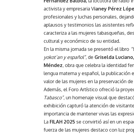
Fernández Balboa;
la locutora de radio 
activista y empresaria V
ianey Pérez Lóp
profesionales y luchas personales, dejand
aplausos y testimonios las asistentes refle
caracteriza a las mujeres tabasqueñas, de
cultural y económico de su entidad.
En la misma jornada se presentó el libro
“
yokot’an y español”
, de
Griselda Luciano,
Méndez
, obra que celebra la identidad fe
lengua materna y español, la publicación
valor de las mujeres en la preservación de l
Además, el Foro Artístico ofreció la proy
Tabasco”
, un homenaje visual que destacó 
exhibición capturó la atención de visitant
importancia de mantener vivas las expresio
La
FILAH 2025
se convirtió así en un esp
fuerza de las mujeres destaco con luz propi