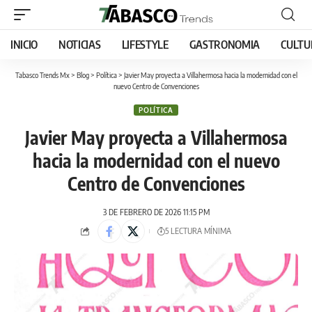
INICIO
NOTICIAS
LIFESTYLE
GASTRONOMIA
CULTU
Tabasco Trends Mx
>
Blog
>
Política
>
Javier May proyecta a Villahermosa hacia la modernidad con el
nuevo Centro de Convenciones
POLÍTICA
Javier May proyecta a Villahermosa
hacia la modernidad con el nuevo
Centro de Convenciones
3 DE FEBRERO DE 2026 11:15 PM
5 LECTURA MÍNIMA