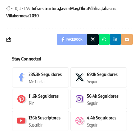
ETIQUETAS:
Infraestructura
JavierMay
ObraPública
tabasco
Villahermosa2030
FACEBOOK
Stay Connected
235.3k
Seguidores
69.1k
Seguidores
Me Gusta
Seguir
11.6k
Seguidores
56.4k
Seguidores
Pin
Seguir
136k
Suscriptores
4.4k
Seguidores
Suscribir
Seguir