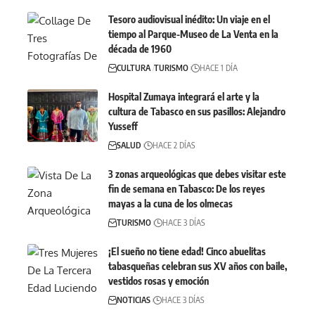
Tesoro audiovisual inédito: Un viaje en el
tiempo al Parque-Museo de La Venta en la
década de 1960
CULTURA
TURISMO
HACE 1 DÍA
Hospital Zumaya integrará el arte y la
cultura de Tabasco en sus pasillos: Alejandro
Yusseff
SALUD
HACE 2 DÍAS
3 zonas arqueológicas que debes visitar este
fin de semana en Tabasco: De los reyes
mayas a la cuna de los olmecas
TURISMO
HACE 3 DÍAS
¡El sueño no tiene edad! Cinco abuelitas
tabasqueñas celebran sus XV años con baile,
vestidos rosas y emoción
NOTICIAS
HACE 3 DÍAS