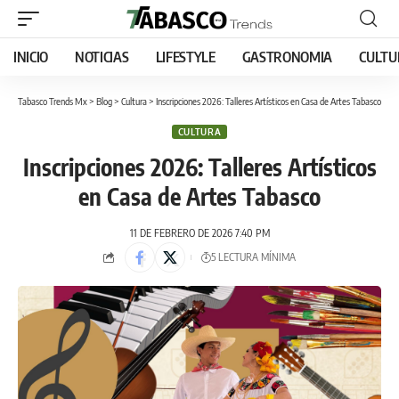
INICIO
NOTICIAS
LIFESTYLE
GASTRONOMIA
CULTU
Tabasco Trends Mx
>
Blog
>
Cultura
>
Inscripciones 2026: Talleres Artísticos en Casa de Artes Tabasco
CULTURA
Inscripciones 2026: Talleres Artísticos
en Casa de Artes Tabasco
11 DE FEBRERO DE 2026 7:40 PM
5 LECTURA MÍNIMA