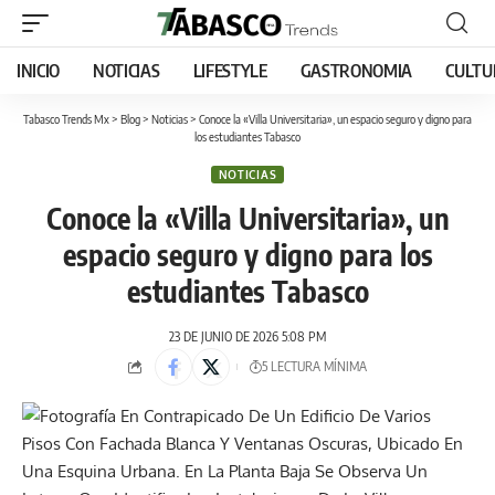
INICIO
NOTICIAS
LIFESTYLE
GASTRONOMIA
CULTU
Tabasco Trends Mx
>
Blog
>
Noticias
>
Conoce la «Villa Universitaria», un espacio seguro y digno para
los estudiantes Tabasco
NOTICIAS
Conoce la «Villa Universitaria», un
espacio seguro y digno para los
estudiantes Tabasco
23 DE JUNIO DE 2026 5:08 PM
5 LECTURA MÍNIMA